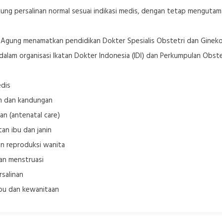
ng persalinan normal sesuai indikasi medis, dengan tetap mengutama
Agung menamatkan pendidikan Dokter Spesialis Obstetri dan Ginekologi
dalam organisasi Ikatan Dokter Indonesia (IDI) dan Perkumpulan Obste
edis
an dan kandungan
an (antenatal care)
an ibu dan janin
an reproduksi wanita
an menstruasi
rsalinan
ibu dan kewanitaan