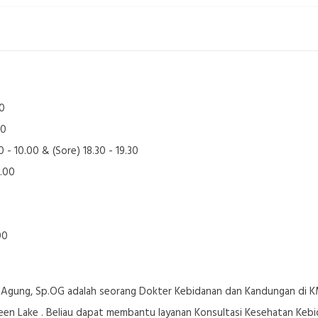
00
30
0 - 10.00 & (Sore) 18.30 - 19.30
2.00
00
0
 Agung, Sp.OG adalah seorang Dokter Kebidanan dan Kandungan di K
een Lake . Beliau dapat membantu layanan Konsultasi Kesehatan Kebi