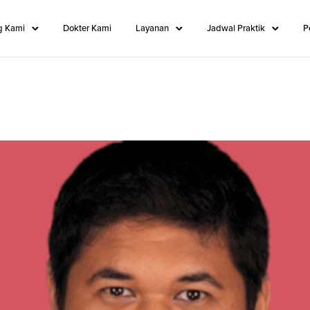
g Kami
Dokter Kami
Layanan
Jadwal Praktik
P