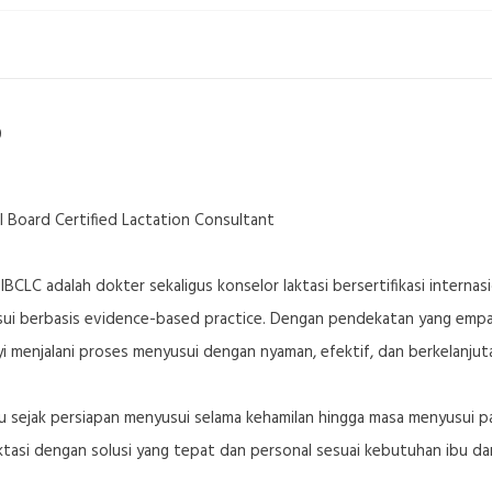
0
l Board Certified Lactation Consultant
 IBCLC adalah dokter sekaligus konselor laktasi bersertifikasi interna
 berbasis evidence-based practice. Dengan pendekatan yang empatik
 menjalani proses menyusui dengan nyaman, efektif, dan berkelanjut
u sejak persiapan menyusui selama kehamilan hingga masa menyusui p
ktasi dengan solusi yang tepat dan personal sesuai kebutuhan ibu dan