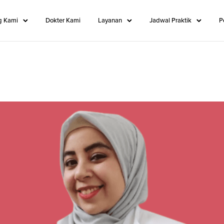
g Kami
Dokter Kami
Layanan
Jadwal Praktik
P