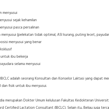
dan menyusui
enyusui sejak kehamilan
enyusui pasca persalinan
 menyusui (pelekatan tidak optimal, ASI kurang, puting lecet, payuda
posisi menyusui yang benar
ksklusif
untuk ibu bekerja
 payudara selama menyusui
, IBCLC adalah seorang Konsultan dan Konselor Laktasi yang dapat m
dan fisik untuk ibu menyusui.
 Audia merupakan Dokter Umum kelulusan Fakultas Kedokteran Univers
ard Certified Lactation Consultant (IBCLC). Selain itu, Beliau juga te