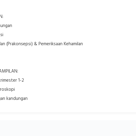
N:
dungan
si
lan (Prakonsepsi) & Pemeriksaan Kehamilan
AMPILAN:
trimester 1-2
aroskopi
rgan kandungan