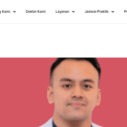
g Kami
Dokter Kami
Layanan
Jadwal Praktik
P