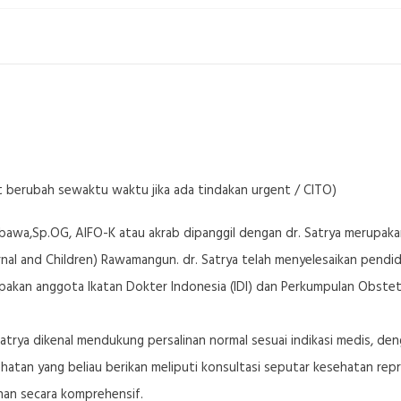
t berubah sewaktu waktu jika ada tindakan urgent / CITO)
awa,Sp.OG, AIFO-K atau akrab dipanggil dengan dr. Satrya merupakan
l and Children) Rawamangun. dr. Satrya telah menyelesaikan pendidik
upakan anggota Ikatan Dokter Indonesia (IDI) dan Perkumpulan Obstetr
 Satrya dikenal mendukung persalinan normal sesuai indikasi medis, 
hatan yang beliau berikan meliputi konsultasi seputar kesehatan repr
nan secara komprehensif.