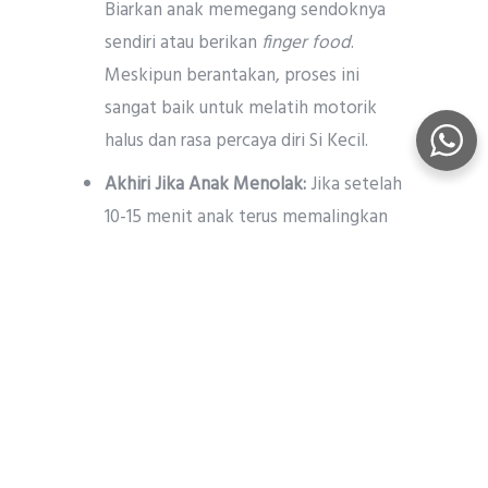
Biarkan anak memegang sendoknya
sendiri atau berikan
finger food
.
Meskipun berantakan, proses ini
sangat baik untuk melatih motorik
halus dan rasa percaya diri Si Kecil.
Akhiri Jika Anak Menolak:
Jika setelah
10-15 menit anak terus memalingkan
muka, menangis, atau menyemburkan
makanan, tawarkan sekali lagi tanpa
memaksa. Jika tetap menolak, akhiri
proses makan dengan tenang dan
tunggu hingga jadwal makan
berikutnya.
Mengapa Orang Tua