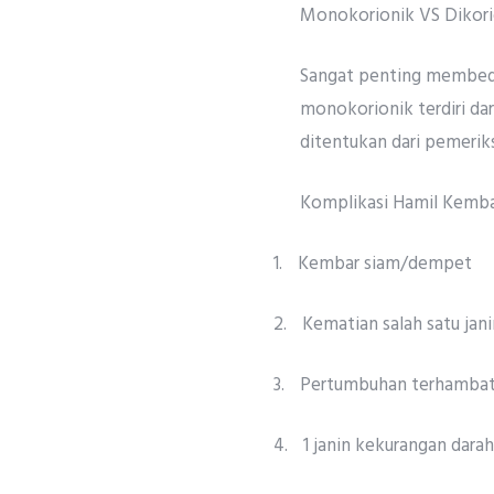
Monokorionik VS Dikori
Sangat penting membed
monokorionik terdiri dar
ditentukan dari pemeriks
Komplikasi Hamil Kemb
1.
Kembar siam/dempet
2.
Kematian salah satu jani
3.
Pertumbuhan terhambat s
4.
1 janin kekurangan darah