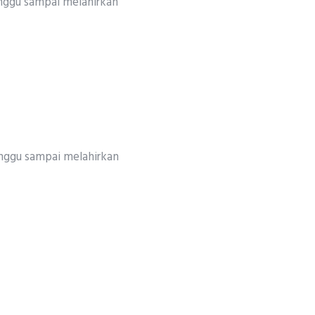
inggu sampai melahirkan
inggu sampai melahirkan
ter bila ada indikasinya