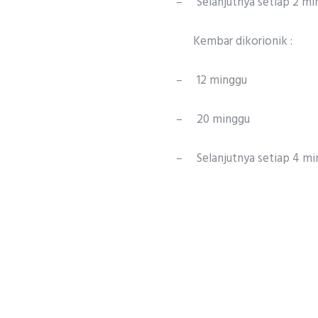
–
Selanjutnya setiap 2 m
Kembar dikorionik :
–
12 minggu
–
20 minggu
–
Selanjutnya setiap 4 m
Atau sesuai instruksi dok