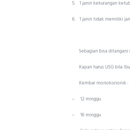
5.
1 janin kekurangan ketub
6.
1 janin tidak memiliki ja
Sebagian bisa ditangani 
Kapan harus USG bila Ib
Kembar monokorionik :
–
12 minggu
–
16 minggu