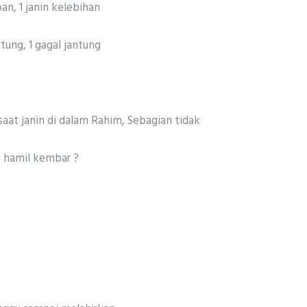
an, 1 janin kelebihan
ntung, 1 gagal jantung
saat janin di dalam Rahim, Sebagian tidak
u hamil kembar ?