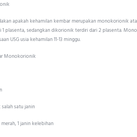
onik
akan apakah kehamilan kembar merupakan monokorionik atau
i 1 plasenta, sedangkan dikorionik terdiri dari 2 plasenta. Mon
aan USG usia kehamilan 11-13 minggu.
ar Monokorionik
n
alah satu janin
 merah, 1 janin kelebihan