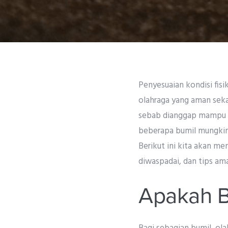
Penyesuaian kondisi fis
olahraga yang aman seka
sebab dianggap mampu m
beberapa bumil mungkin 
Berikut ini kita akan me
diwaspadai, dan tips am
Apakah B