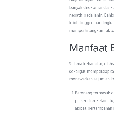
Bagi sebagian bumil, ola
banyak direkomendasika
negatif pada janin. Bahk
lebih tinggi dibandingka
memperhitungkan faktor l
Manfaat 
Selama kehamilan, olah
sekaligus mempersiapkan
menawarkan sejumlah ke
Berenang termasuk o
persendian. Selain i
akibat pertambahan 