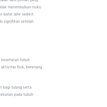
Salah satu pilihan yang
idak menimbulkan risiko
 berat lahir sedikit
u signifikan setelah
a kesehatan tubuh
ktivitas fisik, berenang
 bagi tulang serta
 tekanan pada tubuh