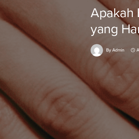
Apakah B
yang Har
By
Admin
A