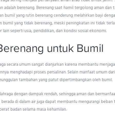
hraga sering menjadi pertanyaan: aman atau tidak untuk janin? 
n adalah berenang. Berenang saat hamil tergolong aman dan t
an bumil yang rutin berenang cenderung melahirkan bayi dengan
n bumil yang tidak berenang, meski peningkatan ini tidak terlal
ain seperti usia, pendidikan, dan kondisi sosial ekonomi.
Berenang untuk Bumil
raga secara umum sangat dianjurkan karena membantu menjag
nya menghadapi proses persalinan. Selain manfaat umum dari a
unggulan tambahan yang patut dipertimbangkan oleh bumil.
lahraga dengan dampak rendah, sehingga aman dan bermanfaat
tu, berada di dalam air juga dapat membantu mengurangi beban
berat badan selama masa kehamilan.