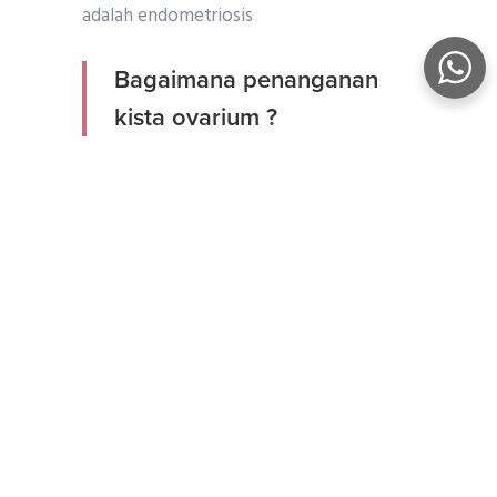
adalah endometriosis
Bagaimana penanganan
kista ovarium ?
Penanganan kista ovarium dapat
dilakukan berdasarkan bentuk, ukuran,
gejala dan apakah anda sudah mengalami
menopause atau belum. Pada beberapa
kasus kista dapat menghilang dengan
sendirinya. Kontrol rutin dengan
melakukan pemeriksaan berkala untuk
memastikan perkembangan kista.
Tindakan oprasi untuk mengambil kista
dibutuhkan apabila ukuran kista besar,