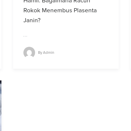
Hamil: Bagaimana Racun
Rokok Menembus Plasenta
Janin?
…
By
Admin