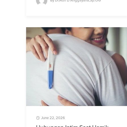
By
Dr.Adri D Anggayana,Sp.OG
June 22, 2026