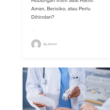
Hubungan Intim Saat Hamil:
Aman, Berisiko, atau Perlu
Dihindari?
…
By
Admin