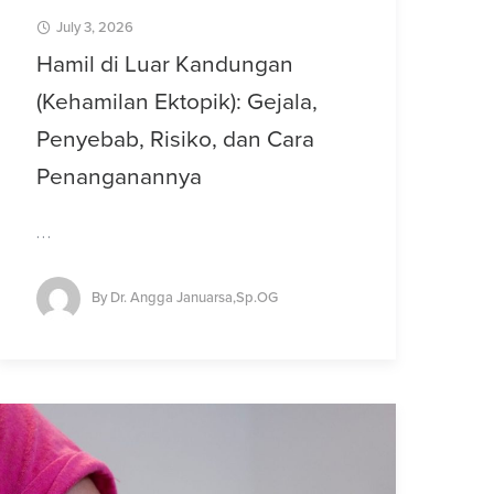
July 3, 2026
Hamil di Luar Kandungan
(Kehamilan Ektopik): Gejala,
Penyebab, Risiko, dan Cara
Penanganannya
…
By
Dr. Angga Januarsa,Sp.OG