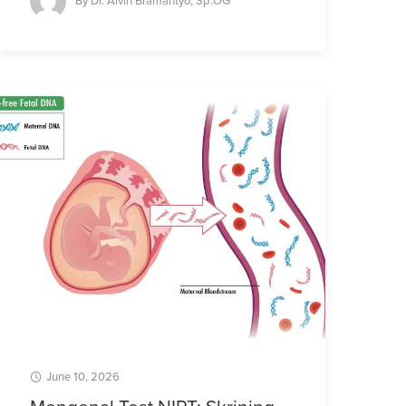
By
Dr. Alvin Bramantyo, Sp.OG
June 10, 2026