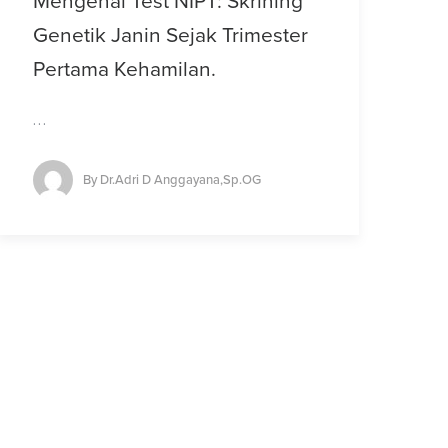
Mengenal Test NIPT: Skrining
Genetik Janin Sejak Trimester
Pertama Kehamilan.
…
By
Dr.Adri D Anggayana,Sp.OG