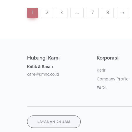
1
2
3
…
7
8
Hubungi Kami
Korporasi
Kritik & Saran
Karir
care@kmnc.co.id
Company Profile
FAQs
LAYANAN 24 JAM