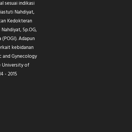
 sesuai indikasi
astuti Nahdiyat,
kan Kedokteran
ti Nahdiyat, Sp.OG,
a (POGI). Adapun
erkait kebidanan
c and Gynecology
 University of
14 - 2015