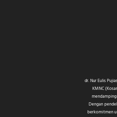
dr. Nur Eulis Puj
KMNC (Kosamb
mendampingi p
Dengan pendeka
berkomitmen un