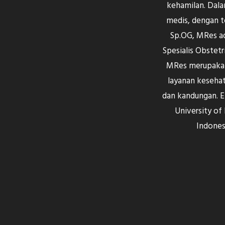
kehamilan. Dala
medis, dengan t
Sp.OG, MRes a
Spesialis Obstetri
MRes merupakan 
layanan kesehat
dan kandungan. 
University of
Indonesi