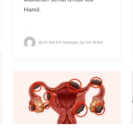
Hamil.
…
By
Dr. Nur E.P. Nahdiyat, Sp.OG, M.Res