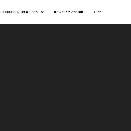
endaftaran dan Antrian
Artikel Kesehatan
Karir