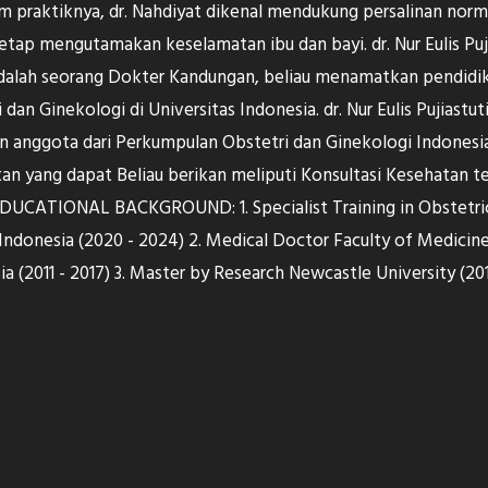
m praktiknya, dr. Nahdiyat dikenal mendukung persalinan normal
etap mengutamakan keselamatan ibu dan bayi. dr. Nur Eulis Puji
dalah seorang Dokter Kandungan, beliau menamatkan pendidi
 dan Ginekologi di Universitas Indonesia. dr. Nur Eulis Pujiastu
anggota dari Perkumpulan Obstetri dan Ginekologi Indonesi
an yang dapat Beliau berikan meliputi Konsultasi Kesehatan t
EDUCATIONAL BACKGROUND: 1. Specialist Training in Obstetri
 Indonesia (2020 - 2024) 2. Medical Doctor Faculty of Medicine
a (2011 - 2017) 3. Master by Research Newcastle University (20