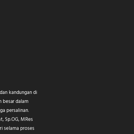
n dan kandungan di
n besar dalam
ga persalinan.
at, Sp.OG, MRes
i selama proses