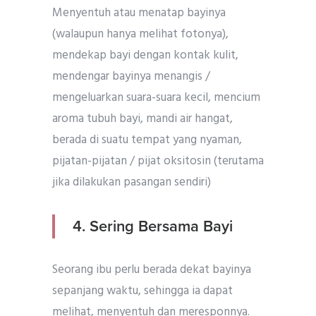
Menyentuh atau menatap bayinya
(walaupun hanya melihat fotonya),
mendekap bayi dengan kontak kulit,
mendengar bayinya menangis /
mengeluarkan suara-suara kecil, mencium
aroma tubuh bayi, mandi air hangat,
berada di suatu tempat yang nyaman,
pijatan-pijatan / pijat oksitosin (terutama
jika dilakukan pasangan sendiri)
4. Sering Bersama Bayi
Seorang ibu perlu berada dekat bayinya
sepanjang waktu, sehingga ia dapat
melihat, menyentuh dan meresponnya.