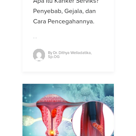
Apa Itu Kanker Serviks?
Penyebab, Gejala, dan
Cara Pencegahannya.
…
By
Dr. Dithya Welladatika,
Sp.OG