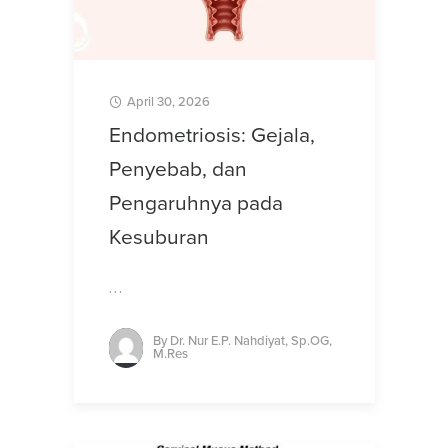
April 30, 2026
Endometriosis: Gejala,
Penyebab, dan
Pengaruhnya pada
Kesuburan
…
By
Dr. Nur E.P. Nahdiyat, Sp.OG,
M.Res