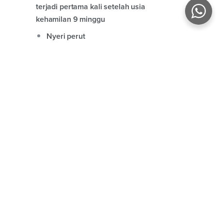
terjadi pertama kali setelah usia
kehamilan 9 minggu
Nyeri perut
Demam
Nyeri kepala
Pembesaran kelenjar tiroid
(Pembengkakan leher bagian depan)
Apa yang harus dilakukan
saat mengalami mual dan
muntah pada kehamilan ?
Istirahat yang cukup (kelelahan dapat
memperberat menyebabkan mual dan
muntah)