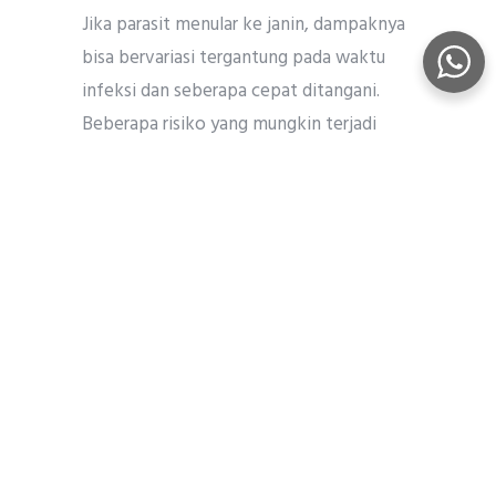
Jika parasit menular ke janin, dampaknya
bisa bervariasi tergantung pada waktu
infeksi dan seberapa cepat ditangani.
Beberapa risiko yang mungkin terjadi
antara lain:
Keguguran atau janin meninggal dalam
kandungan
Kelainan otak seperti
hidrosefalus
(kepala membesar) atau
mikrosefali
Kalsifikasi otak (penumpukan kalsium
di jaringan otak)
Gangguan penglihatan, termasuk
kebutaan